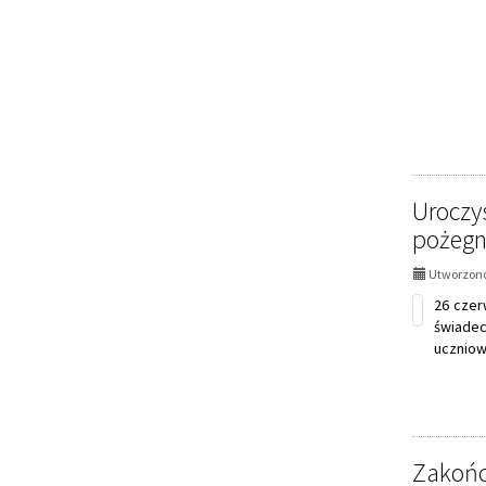
Uroczy
pożegn
Utworzono
26 czer
świadec
uczniowi
Zakońc