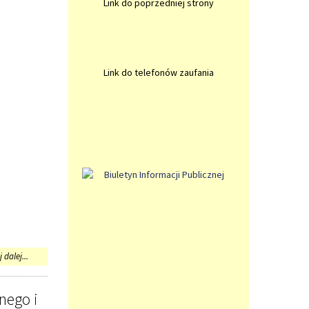
Link do poprzedniej strony
Link do telefonów zaufania
na
 dalej...
temat:
Komunikat
nego i