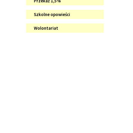
Przekaż 1,5%
zawodowe
SZKOŁY
Szkolne
Szkolne opowieści
opowieści
Wolontariat
Wolontariat