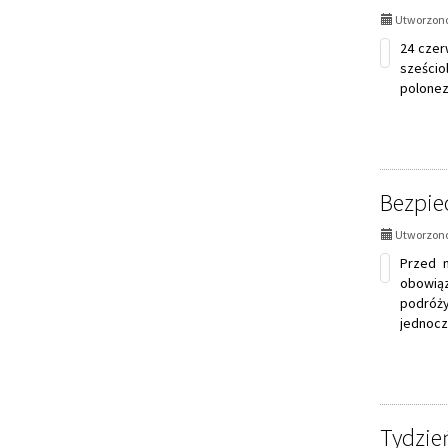
Utworzono
24 czer
sześcio
polonez
Bezpie
Utworzono
Przed 
obowiąz
podróż
jednocz
Tydzień