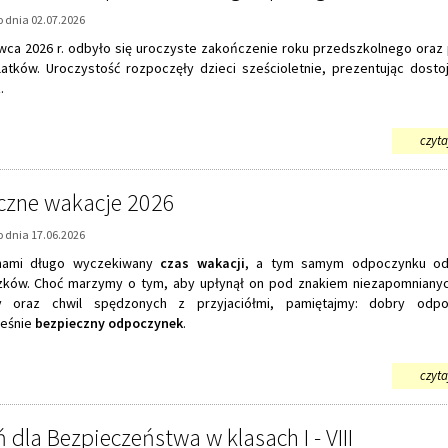
 dnia 02.07.2026
wca 2026 r.
odbył
o się uroczyste zakończenie roku przedszkolnego oraz
latków. Uroczystość rozpoczęły dzieci sześcioletnie, prezentując dost
.
czytaj
czne wakacje 2026
 dnia 17.06.2026
nami długo wyczekiwany
czas wakacji
, a tym samym odpoczynku od
ków. Choć marzymy o tym, aby upłynął on pod znakiem niezapomniany
y oraz chwil spędzonych z przyjaciółmi, pamiętajmy: dobry odp
eśnie
bezpieczny odpoczynek
.
czytaj
 dla Bezpieczeństwa w klasach I - VIII