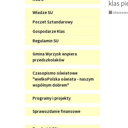
klas p
Samorząd
Władze SU
Utworzono
Uczniowski
Poczet Sztandarowy
Gospodarze Klas
Regulamin SU
Gmina
Gmina Wyrzysk wspiera
Wyrzysk
przedszkolaków
wspiera
Czasopismo
Czasopismo oświatowe
przedszkolaków
oświatowe
"wielkoPolska oświata - naszym
wspólnym dobrem"
"wielkoPolska
oświata
Programy
Programy i projekty
-
i
naszym
Sprawozdanie
projekty
Sprawozdanie finansowe
wspólnym
finansowe
dobrem"
Doradztwo
WIZYTÓWKA