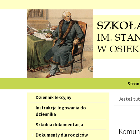
Przejdź
Przejdź
do
do
głównej
wyszukiwarki
treści
Stron
Menu
Dziennik lekcyjny
Jesteś tut
Instrukcja logowania do
dziennika
AKT
Szkolna dokumentacja
Komun
Dokumenty dla rodziców
stro