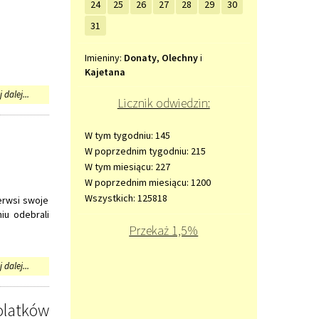
24
25
26
27
28
29
30
31
Imieniny
Imieniny:
Donaty
,
Olechny
i
Kajetana
na
 dalej...
Licznik odwiedzin:
temat:
Listy
nowo
W tym tygodniu: 145
przyjętych
W poprzednim tygodniu: 215
uczniów
W tym miesiącu: 227
do
W poprzednim miesiącu: 1200
oddziału
przedszkolnego
Wszystkich: 125818
erwsi swoje
i
iu odebrali
klas
Przekaż 1,5%
pierwszych
na
 dalej...
temat:
Uroczyste
zakończenie
olatków
roku