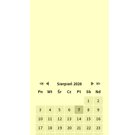
Przestaw
Przestaw
Lista
Brak
Przestaw
Przestaw
Sierpień 2026
Kalendarz
datę
datę
wydarzeń
wydarzeń
datę
datę
Pn
Wt
Śr
Cz
Pt
Sb
Nd
na
na
w
w
na
na
Sierpień
Lipiec
miesiącu
tym
Wrzesień
Sierpień
2025
2026
miesiącu.
2026
2027
1
2
3
4
5
6
7
8
9
10
11
12
13
14
15
16
17
18
19
20
21
22
23