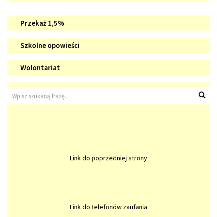
Doradztwo
WIZYTÓWKA
Przekaż 1,5%
zawodowe
SZKOŁY
Szkolne
Szkolne opowieści
opowieści
Wolontariat
Wolontariat
Wyszukiwarka
Wys
Link do poprzedniej strony
Link do telefonów zaufania