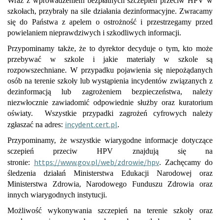
Wraz z wprowadzeniem bezpłatnych szczepień przeciw HPV w
szkołach, przybrały na sile działania dezinformacyjne. Zwracamy
się do Państwa z apelem o ostrożność i przestrzegamy przed
powielaniem nieprawdziwych i szkodliwych informacji.
Przypominamy także, że to dyrektor decyduje o tym, kto może
przebywać w szkole i jakie materiały w szkole są
rozpowszechniane. W przypadku pojawienia się niepożądanych
osób na terenie szkoły lub wystąpienia incydentów związanych z
dezinformacją lub zagrożeniem bezpieczeństwa, należy
niezwłocznie zawiadomić odpowiednie służby oraz kuratorium
oświaty. Wszystkie przypadki zagrożeń cyfrowych należy
incydent.cert.pl
zgłaszać na adres:
.
Przypominamy, że wszystkie wiarygodne informacje dotyczące
sczepień przeciw HPV znajdują się na
https://www.gov.pl/
web/zdrowie/hpv
stronie:
. Zachęcamy do
śledzenia działań Ministerstwa Edukacji Narodowej oraz
Ministerstwa Zdrowia, Narodowego Funduszu Zdrowia oraz
innych wiarygodnych instytucji.
Możliwość wykonywania szczepień na terenie szkoły oraz