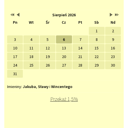
Przestaw
Przestaw
Lista
Brak
Przestaw
Przesta
Sierpień 2026
Kalendarz
datę
datę
wydarzeń
wydarzeń
datę
datę
Pn
Wt
Śr
Cz
Pt
Sb
Nd
na
na
w
w
na
na
Sierpień
Lipiec
miesiącu
tym
Wrzesień
Sierpień
2025
2026
miesiącu.
2026
2027
1
2
3
4
5
6
7
8
9
10
11
12
13
14
15
16
17
18
19
20
21
22
23
24
25
26
27
28
29
30
31
Imieniny
Imieniny:
Jakuba
,
Sławy
i
Wincentego
Przekaż 1,5%