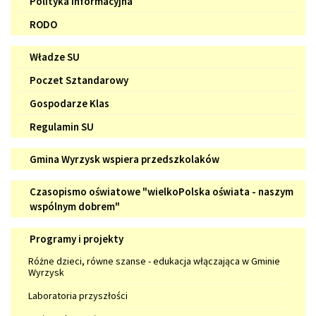
Polityka informacyjna
RODO
Samorząd
Władze SU
Uczniowski
Poczet Sztandarowy
Gospodarze Klas
Regulamin SU
Gmina
Gmina Wyrzysk wspiera przedszkolaków
Wyrzysk
Czasopismo
wspiera
Czasopismo oświatowe "wielkoPolska oświata - naszym
oświatowe
wspólnym dobrem"
przedszkolaków
"wielkoPolska
Programy
Programy i projekty
oświata
i
-
Różne dzieci, równe szanse - edukacja włączająca w Gminie
projekty
Wyrzysk
naszym
wspólnym
Laboratoria przyszłości
dobrem"