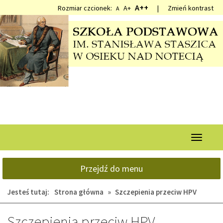
Przejdź
Przejdź
A++
Rozmiar czcionek:
A+
|
Zmień kontrast
A
do
do
głównej
wyszukiwarki
treści
Przełącz
nawigacj
Przejdź do menu
Jesteś tutaj:
Strona główna
»
Szczepienia przeciw HPV
Szczepienia przeciw HPV