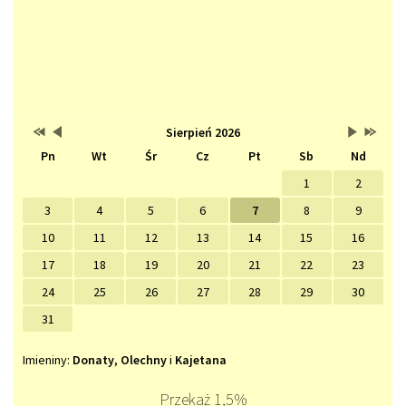
Przestaw
Przestaw
Lista
Brak
Przestaw
Przesta
Sierpień 2026
Kalendarz
datę
datę
wydarzeń
wydarzeń
datę
datę
Pn
Wt
Śr
Cz
Pt
Sb
Nd
na
na
w
w
na
na
Sierpień
Lipiec
miesiącu
tym
Wrzesień
Sierpień
2025
2026
miesiącu.
2026
2027
1
2
3
4
5
6
7
8
9
10
11
12
13
14
15
16
17
18
19
20
21
22
23
24
25
26
27
28
29
30
31
Imieniny
Imieniny:
Donaty
,
Olechny
i
Kajetana
Przekaż 1,5%