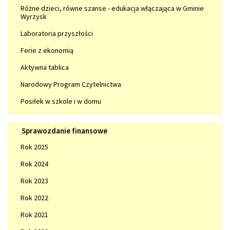
i
-
Różne dzieci, równe szanse - edukacja włączająca w Gminie
projekty
Wyrzysk
naszym
wspólnym
Laboratoria przyszłości
dobrem"
Ferie z ekonomią
Aktywna tablica
Narodowy Program Czytelnictwa
Posiłek w szkole i w domu
Sprawozdanie
Sprawozdanie finansowe
finansowe
Rok 2025
Rok 2024
Rok 2023
Rok 2022
Rok 2021