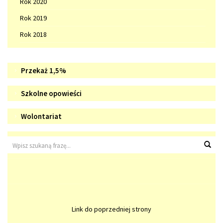
Rok 2020
Rok 2019
Rok 2018
Doradztwo
WIZYTÓWKA
Przekaż 1,5%
zawodowe
SZKOŁY
Szkolne
Szkolne opowieści
opowieści
Wolontariat
Wolontariat
Wyszukiwarka
Wys
Link do poprzedniej strony