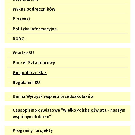
Wykaz podręczników
Piosenki
Polityka informacyjna
RODO
Samorząd
Władze SU
Uczniowski
Poczet Sztandarowy
Gospodarze Klas
Regulamin SU
Gmina
Gmina Wyrzysk wspiera przedszkolaków
Wyrzysk
Czasopismo
wspiera
Czasopismo oświatowe "wielkoPolska oświata - naszym
oświatowe
wspólnym dobrem"
przedszkolaków
"wielkoPolska
Programy
Programy i projekty
oświata