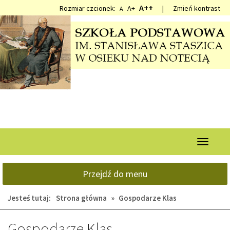
Przejdź
Przejdź
A++
Rozmiar czcionek:
A+
|
Zmień kontrast
A
do
do
głównej
wyszukiwarki
treści
Przełącz
nawigacj
Przejdź do menu
Jesteś tutaj:
Strona główna
»
Gospodarze Klas
Gospodarze Klas