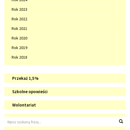
Rok 2023
Rok 2022
Rok 2021
Rok 2020
Rok 2019
Rok 2018
Doradztwo
WIZYTÓWKA
Przekaż 1,5%
zawodowe
SZKOŁY
Szkolne
Szkolne opowieści
opowieści
Wolontariat
Wolontariat
Wyszukiwarka
Wys