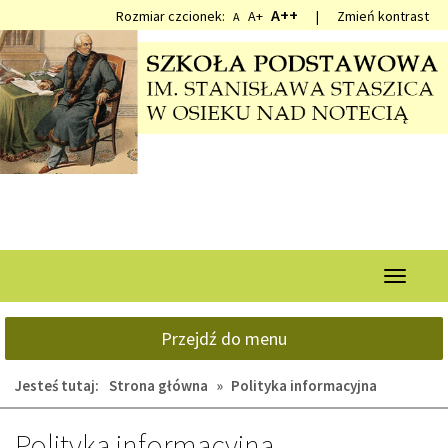
Przejdź
Przejdź
A++
Rozmiar czcionek:
A+
|
Zmień kontrast
A
do
do
głównej
wyszukiwarki
treści
Przełącz
nawigacj
Przejdź do menu
Jesteś tutaj:
Strona główna
»
Polityka informacyjna
Polityka informacyjna