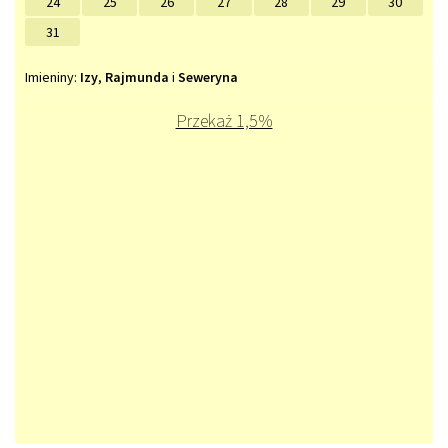
24
25
26
27
28
29
30
31
Imieniny
Imieniny:
Izy
,
Rajmunda
i
Seweryna
Przekaż 1,5%