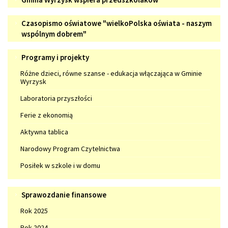
Wyrzysk
Czasopismo
wspiera
Czasopismo oświatowe "wielkoPolska oświata - naszym
oświatowe
wspólnym dobrem"
przedszkolaków
"wielkoPolska
Programy
Programy i projekty
oświata
i
-
Różne dzieci, równe szanse - edukacja włączająca w Gminie
projekty
Wyrzysk
naszym
wspólnym
Laboratoria przyszłości
dobrem"
Ferie z ekonomią
Aktywna tablica
Narodowy Program Czytelnictwa
Posiłek w szkole i w domu
Sprawozdanie
Sprawozdanie finansowe
finansowe
Rok 2025
Rok 2024