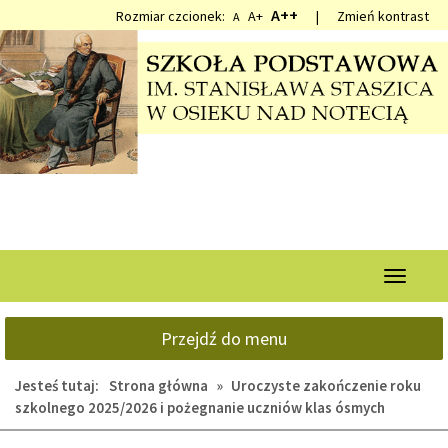
Przejdź
Przejdź
A++
Rozmiar czcionek:
A+
|
Zmień kontrast
A
do
do
głównej
wyszukiwarki
treści
Przełącz
nawigacj
Przejdź do menu
Jesteś tutaj:
Strona główna
»
Uroczyste zakończenie roku
szkolnego 2025/2026 i pożegnanie uczniów klas ósmych