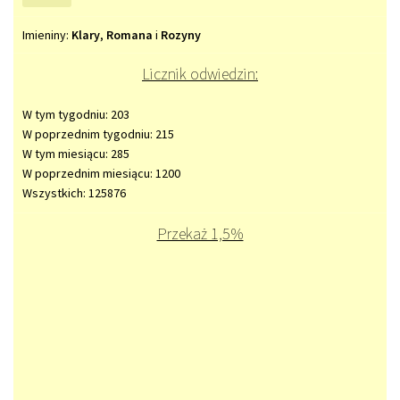
Imieniny
Imieniny:
Klary
,
Romana
i
Rozyny
Licznik odwiedzin:
W tym tygodniu: 203
W poprzednim tygodniu: 215
W tym miesiącu: 285
W poprzednim miesiącu: 1200
Wszystkich: 125876
Przekaż 1,5%