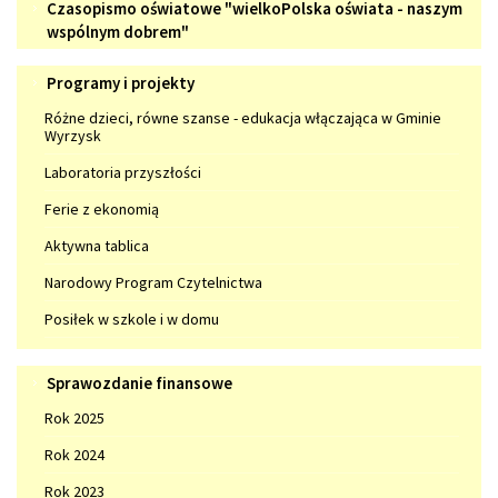
Czasopismo
wspiera
Czasopismo oświatowe "wielkoPolska oświata - naszym
oświatowe
wspólnym dobrem"
przedszkolaków
"wielkoPolska
Programy
Programy i projekty
oświata
i
-
Różne dzieci, równe szanse - edukacja włączająca w Gminie
projekty
Wyrzysk
naszym
wspólnym
Laboratoria przyszłości
dobrem"
Ferie z ekonomią
Aktywna tablica
Narodowy Program Czytelnictwa
Posiłek w szkole i w domu
Sprawozdanie
Sprawozdanie finansowe
finansowe
Rok 2025
Rok 2024
Rok 2023