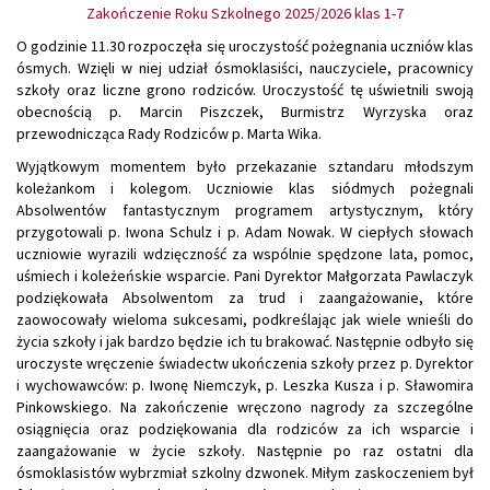
Zakończenie Roku Szkolnego 2025/2026 klas 1-7
O godzinie 11.30 rozpoczęła się uroczystość pożegnania uczniów klas
ósmych. Wzięli w niej udział ósmoklasiści, nauczyciele, pracownicy
szkoły oraz liczne grono rodziców. Uroczystość tę uświetnili swoją
obecnością p. Marcin Piszczek, Burmistrz Wyrzyska oraz
przewodnicząca Rady Rodziców p. Marta Wika.
Wyjątkowym momentem było przekazanie sztandaru młodszym
koleżankom i kolegom. Uczniowie klas siódmych pożegnali
Absolwentów fantastycznym programem artystycznym, który
przygotowali p. Iwona Schulz i p. Adam Nowak. W ciepłych słowach
uczniowie wyrazili wdzięczność za wspólnie spędzone lata, pomoc,
uśmiech i koleżeńskie wsparcie. Pani Dyrektor Małgorzata Pawlaczyk
podziękowała Absolwentom za trud i zaangażowanie, które
zaowocowały wieloma sukcesami, podkreślając jak wiele wnieśli do
życia szkoły i jak bardzo będzie ich tu brakować. Następnie odbyło się
uroczyste wręczenie świadectw ukończenia szkoły przez p. Dyrektor
i wychowawców: p. Iwonę Niemczyk, p. Leszka Kusza i p. Sławomira
Pinkowskiego. Na zakończenie wręczono nagrody za szczególne
osiągnięcia oraz podziękowania dla rodziców za ich wsparcie i
zaangażowanie w życie szkoły. Następnie po raz ostatni dla
ósmoklasistów wybrzmiał szkolny dzwonek. Miłym zaskoczeniem był