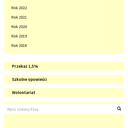
Rok 2022
Rok 2021
Rok 2020
Rok 2019
Rok 2018
Doradztwo
WIZYTÓWKA
Przekaż 1,5%
zawodowe
SZKOŁY
Szkolne
Szkolne opowieści
opowieści
Wolontariat
Wolontariat
Wyszukiwarka
Wys