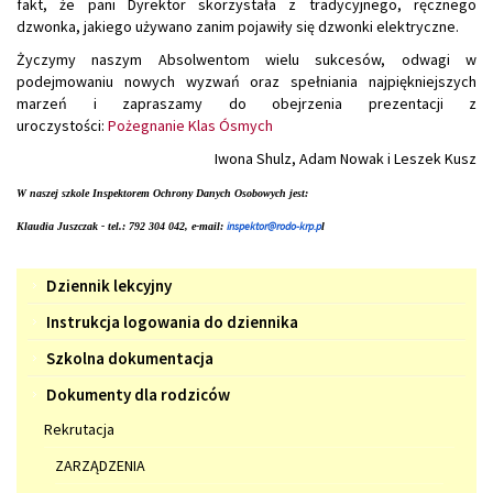
fakt, że pani Dyrektor skorzystała z tradycyjnego, ręcznego
dzwonka, jakiego używano zanim pojawiły się dzwonki elektryczne.
Życzymy naszym Absolwentom wielu sukcesów, odwagi w
podejmowaniu nowych wyzwań oraz spełniania najpiękniejszych
marzeń i zapraszamy do obejrzenia prezentacji z
uroczystości:
Pożegnanie Klas Ósmych
Iwona Shulz, Adam Nowak i Leszek Kusz
W naszej szkole Inspektorem Ochrony Danych Osobowych jest:
inspektor@rodo-krp.p
Klaudia Juszczak - tel.: 792 304 042, e-mail:
l
Menu
Dziennik lekcyjny
Instrukcja logowania do dziennika
Szkolna dokumentacja
Dokumenty dla rodziców
Rekrutacja
ZARZĄDZENIA