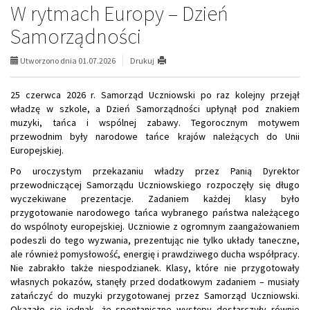
W rytmach Europy – Dzień
Samorządności
Utworzono dnia 01.07.2026
Drukuj
25 czerwca 2026 r. Samorząd Uczniowski po raz kolejny przejął
władzę w szkole, a Dzień Samorządności upłynął pod znakiem
muzyki, tańca i wspólnej zabawy. Tegorocznym motywem
przewodnim były narodowe tańce krajów należących do Unii
Europejskiej.
Po uroczystym przekazaniu władzy przez Panią Dyrektor
przewodniczącej Samorządu Uczniowskiego rozpoczęły się długo
wyczekiwane prezentacje. Zadaniem każdej klasy było
przygotowanie narodowego tańca wybranego państwa należącego
do wspólnoty europejskiej. Uczniowie z ogromnym zaangażowaniem
podeszli do tego wyzwania, prezentując nie tylko układy taneczne,
ale również pomysłowość, energię i prawdziwego ducha współpracy.
Nie zabrakło także niespodzianek. Klasy, które nie przygotowały
własnych pokazów, stanęły przed dodatkowym zadaniem – musiały
zatańczyć do muzyki przygotowanej przez Samorząd Uczniowski.
Okazało się jednak, że spontaniczne występy dostarczyły równie