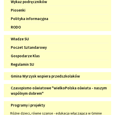
Wykaz podręczników
Piosenki
Polityka informacyjna
RODO
Samorząd
Władze SU
Uczniowski
Poczet Sztandarowy
Gospodarze Klas
Regulamin SU
Gmina
Gmina Wyrzysk wspiera przedszkolaków
Wyrzysk
Czasopismo
wspiera
Czasopismo oświatowe "wielkoPolska oświata - naszym
oświatowe
wspólnym dobrem"
przedszkolaków
"wielkoPolska
Programy
Programy i projekty
oświata
i
-
Różne dzieci, równe szanse - edukacja włączająca w Gminie