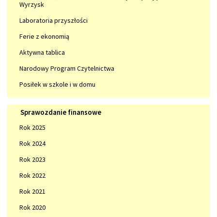
projekty
Wyrzysk
naszym
wspólnym
Laboratoria przyszłości
dobrem"
Ferie z ekonomią
Aktywna tablica
Narodowy Program Czytelnictwa
Posiłek w szkole i w domu
Sprawozdanie
Sprawozdanie finansowe
finansowe
Rok 2025
Rok 2024
Rok 2023
Rok 2022
Rok 2021
Rok 2020