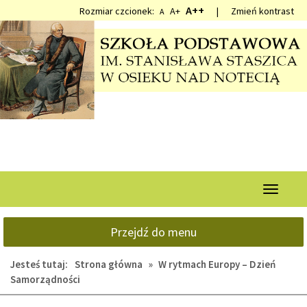
Przejdź
Przejdź
A++
Rozmiar czcionek:
A+
|
Zmień kontrast
A
do
do
głównej
wyszukiwarki
treści
Przełącz
nawigacj
Przejdź do menu
Jesteś tutaj:
Strona główna
»
W rytmach Europy – Dzień
Samorządności