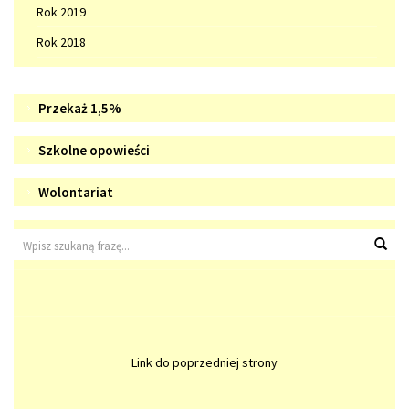
Rok 2019
Rok 2018
Doradztwo
WIZYTÓWKA
Przekaż 1,5%
zawodowe
SZKOŁY
Szkolne
Szkolne opowieści
opowieści
Wolontariat
Wolontariat
Wyszukiwarka
Wys
Link do poprzedniej strony