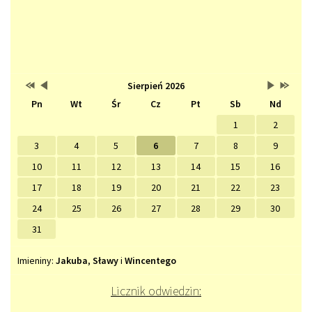
Przestaw
Przestaw
Lista
Brak
Przestaw
Przesta
Sierpień 2026
Kalendarz
datę
datę
wydarzeń
wydarzeń
datę
datę
Pn
Wt
Śr
Cz
Pt
Sb
Nd
na
na
w
w
na
na
Sierpień
Lipiec
miesiącu
tym
Wrzesień
Sierpień
2025
2026
miesiącu.
2026
2027
1
2
3
4
5
6
7
8
9
10
11
12
13
14
15
16
17
18
19
20
21
22
23
24
25
26
27
28
29
30
31
Imieniny
Imieniny:
Jakuba
,
Sławy
i
Wincentego
Licznik odwiedzin: