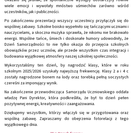
wiele emocji i wywołały mnóstwo uśmiechów zarówno wśród
uczestników, jak i publiczności.
Po zakończeniu prezentacji wszyscy uczestnicy przyłączyli się do
wspólnej zabawy. Szkolne boisko wypełniło się tańczącymi uczniami i
nauczycielami, a skoczna muzyka sprawiła, że nikomu nie brakowało
energii. Wspólne tańce, śmiech i doskonałe humory udowodniły, że
Dzień Samorządności to nie tylko okazja do przejęcia szkolnych
obowiązków przez uczniów, ale przede wszystkim czas integracji i
budowania wyjątkowej atmosfery naszej szkolnej społeczności.
Wykorzystaliśmy ten dzień, by nagrodzić klasy, które w roku
szkolnym 2025/2026 uzyskały najwyższą frekwencję. Klasy 2 a i 4 c
zostały nagrodzone bonem na lody oraz torebką pełną soczystych
czereśni za imponujący wynik.
Na zakończenie przewodnicząca Samorządu Uczniowskiego oddała
władzę Pani Dyrektor, która podkreśliła, że był to dzień pełen
pozytywnej energii, kreatywności i zaangażowania.
Dziękujemy wszystkim, którzy włączyli się w przygotowania oraz
wspólną zabawę. Zapraszamy do obejrzenia fotorelacji z tego
wyjątkowego dnia.