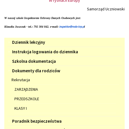
W rytmach Europy
Samorząd Uczniowski
W naszej szkole Inspektorem Ochrony Danych Osobowych jest:
inspektor@rodo-krp.p
Klaudia Juszczak - tel.: 792 304 042, e-mail:
l
Menu
Dziennik lekcyjny
Instrukcja logowania do dziennika
Szkolna dokumentacja
Dokumenty dla rodziców
Rekrutacja
ZARZĄDZENIA
PRZEDSZKOLE
KLASY I
Poradnik bezpieczeństwa